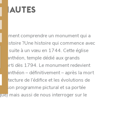
S HAUTES
s ? Comment comprendre un monument qui a
on histoire ?Une histoire qui commence avec
 XV, suite à un vœu en 1744. Cette église
ent Panthéon, temple dédié aux grands
est sorti dès 1794. Le monument redevient
ra Panthéon – définitivement – après la mort
hitecture de l’édifice et les évolutions de
ment, son programme pictural et sa portée
que) mais aussi de nous interroger sur le