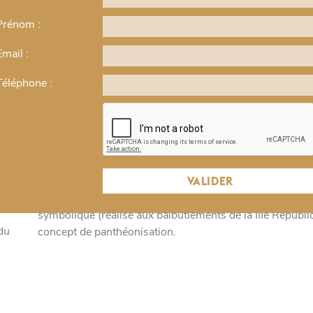
LE PANTHÉON - AVEC PARTIE
Prénom :
Le Panthéon
Email :
€
Temple de la Nation ou église de la patronne de Pari
Téléphone :
tant changé de fonction et de symbolique au cours de s
celle de l’église Sainte Geneviève commandée par Louis
n’est terminée qu’en 1790 et l’année suivante elle devi
hommes, à l’occasion de la mort de Mirabeau – qui en 
église avec la restauration de la monarchie et redeviend
VALIDER
de Victor Hugo.Cette visite nous permettra d’aborder l’arc
celle-ci, les différentes attributions qu’a connu le bâti
symbolique (réalisé aux balbutiements de la IIIe Républi
du
concept de panthéonisation.