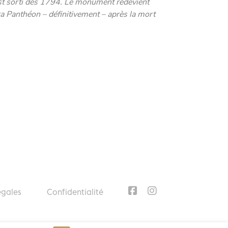
est sorti dès 1794. Le monument redevient
ra Panthéon – définitivement – après la mort
égales
Confidentialité