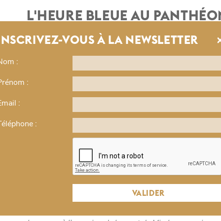
L'HEURE BLEUE AU PANTHÉON
Le Panthéon
INSCRIVEZ-VOUS À LA NEWSLETTER
€
Le Panthéon
vous ouvre exceptionnellement les portes d
Nom :
belles heures de la journée : l'heure bleue !
Prénom :
Profitez de ce lieu emblématique parisien pour mettre à
Email :
accompagné par un professionnel. Cet atelier est ouver
Téléphone :
En partenariat avec @dessinateurs et @gogojungle (à re
A propos du Panthéon :
ni
Temple de la Nation ou église de la patronne de Pari
tant changé de fonction et de symbolique au cours de s
VALIDER
celle de l’église Sainte Geneviève commandée par Louis
n’est terminée qu’en 1790 et l’année suivante elle devi