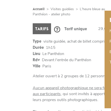
Accueil
>
Visites guidées
>
L'heure bleue au
Panthéon - atelier photo
29,00 
TARIFS
Tarif unique
Type
visite guidée, achat de billet compris
Durée
1h15
Lieu
Le Panthéon
Rdv
Devant l'entrée du Panthéon
Ville
Paris
Atelier ouvert à 2 groupes de 12 personnes
Aucun appareil photographique ne sera four
aux participants
, qui sont invités à apporter
leurs propres outils photographiques.