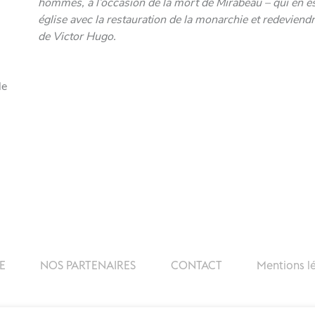
hommes, à l’occasion de la mort de Mirabeau – qui en 
église avec la restauration de la monarchie et redeviend
de Victor Hugo.
le
E
NOS PARTENAIRES
CONTACT
Mentions l