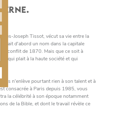
DERNE.
ues-Joseph Tissot, vécut sa vie entre la
 se fait d'abord un nom dans la capitale
le conflit de 1870. Mais que ce soit à
, qui plait à la haute société et qui
udits n'enlève pourtant rien à son talent et à
i est consacrée à Paris depuis 1985, vous
ntra la célébrité à son époque notamment
ns de la Bible, et dont le travail révèle ce