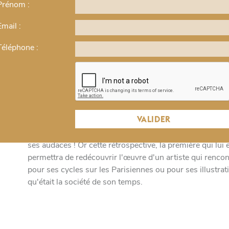
Prénom :
JAMES TISSOT. L'AMBIGU MO
igu
Email :
Musée d'orsay
Téléphone :
€
Né en 1836 à Nantes, James Tissot, de son vrai nom Jacq
France et l'Angleterre. Elève aux Beaux-Arts de Paris, il
française avant de partir à Londres après la Commune et 
Londres ou à Paris, James Tissot reste un peintre mondain
fréquente les cercles les plus distingués...
VALIDER
Le fait qu'il n'appartienne pas à la lignée des artistes ma
ses audaces ! Or cette rétrospective, la première qui lu
permettra de redécouvrir l'œuvre d'un artiste qui renco
pour ses cycles sur les Parisiennes ou pour ses illustratio
qu'était la société de son temps.