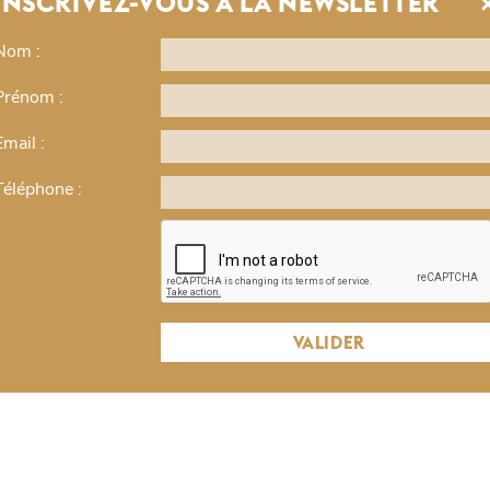
INSCRIVEZ-VOUS À LA NEWSLETTER
GRECO - VISITE GUIDÉE
e
Nom :
Grand Palais
Prénom :
00
Grand peintre du Siècle d'or espagnol, le Greco est un "
Email :
flamboyante et ses figures longilignes et fantomatiques.
influences composites : formé à la peinture des icônes d
Téléphone :
00
par le style byzantin avant de rejoindre Venise où il devien
approfondit son travail sur la couleur et devient un color
Rome où il découvre l'oeuvre de Michel Ange et côtoie le
 €
développe une forme d'expressionisme et peint des scène
Après sa mort, le génie Greco tombe dans l'oubli - ce n
oeuvre sera redécouverte et célébrée par des artistes et i
VALIDER