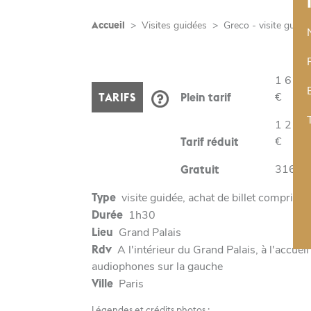
Accueil
>
Visites guidées
>
Greco - visite guidé
1 616,
€
TARIFS
Plein tarif
1 216,
€
Tarif réduit
316,00
Gratuit
Type
visite guidée, achat de billet compris
Durée
1h30
Lieu
Grand Palais
Rdv
A l'intérieur du Grand Palais, à l'accueil
audiophones sur la gauche
Ville
Paris
Légendes et crédits photos :