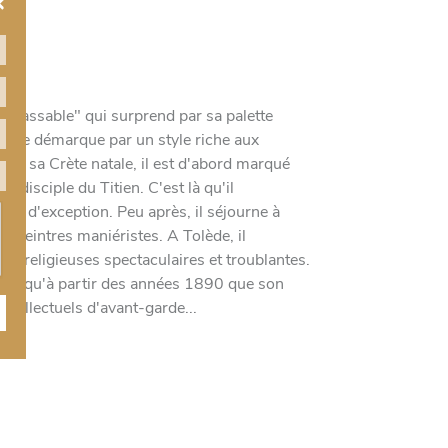
×
inclassable" qui surprend par sa palette
 Il se démarque par un style riche aux
ans sa Crète natale, il est d'abord marqué
t disciple du Titien. C'est là qu'il
iste d'exception. Peu après, il séjourne à
s peintres maniéristes. A Tolède, il
s religieuses spectaculaires et troublantes.
'est qu'à partir des années 1890 que son
ntellectuels d'avant-garde...