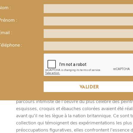
VISITE VIRTUELLE > TURNER -
Nom :
ner -
AQUARELLES DE LA TATE
Prénom :
Visite virtuelle
Email :
€
Cette visite virtuelle est conçue sous la forme d'une prép
Téléphone :
à la rencontre des oeuvres dans les salles de musée !
Fortement ancré dans l'esprit romantique du début du 
moins un artiste résolument moderne : considéré co
le
impressionniste et de l'art abstrait, ses oeuvres continu
re
VALIDER
singulier de la lumière et de la couleur.
s
Réunissant ses oeuvres les plus personnelles, l'expos
n
parcours intimiste de l'oeuvre du plus célébré des peintr
esquisses, croquis et ébauches colorées avaient été réal
avant qu'il ne les lègue à la nation britannique. Ce sont 
collection qui témoignent des expérimentations les plus r
préoccupations figuratives, elles confrontent l'essence d