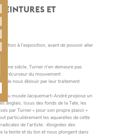
 PEINTURES ET
aration à l'exposition, avant de pouvoir aller
XIXème siècle, Turner n'en demeure pas
mme précurseur du mouvement
ent de nous éblouir par leur traitement
ition au musée Jacquemart-André propose un
es anglais. Issus des fonds de la Tate, les
isés par Turner « pour son propre plaisir »
tout particulièrement les aquarelles de cette
adicales de l'artiste : éloignées des
e la teinte et du ton et nous plongent dans