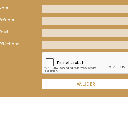
VISITE VIRTUELLE > MAN RAY
Nom :
Visite virtuelle
Prénom :
€
Email :
Cette visite virtuelle est conçue sous la forme d'une prép
à la rencontre des oeuvres dans les salles de musée !
Téléphone :
Bien que son travail de photographe pour
Harper's Baza
dans l'histoire de l'art, l'univers de la mode s'est révé
le
Ray. A une époque où la photo publicitaire en était à ses d
re
de recherche esthétique, lui conférant une dimension e
s
vient à la rencontre d'un médium commercial. Que ce so
VALIDER
n
ses recadrages, ou ses innovations en matière de lumièr
poésie singulière du corps drapé, l'élégance du vêtement e