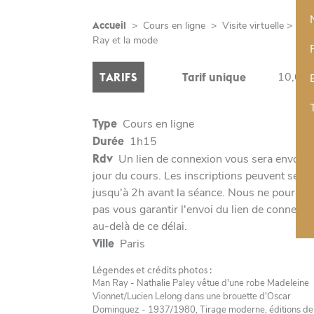
Accueil
>
Cours en ligne
>
Visite virtuelle > Man
Ray et la mode
10,00 
TARIFS
Tarif unique
Type
Cours en ligne
Durée
1h15
Rdv
Un lien de connexion vous sera envoyé 
jour du cours. Les inscriptions peuvent se fai
jusqu'à 2h avant la séance. Nous ne pourron
pas vous garantir l'envoi du lien de connexio
au-delà de ce délai.
Ville
Paris
Légendes et crédits photos :
Man Ray - Nathalie Paley vêtue d'une robe Madeleine
Vionnet/Lucien Lelong dans une brouette d'Oscar
Dominguez - 1937/1980, Tirage moderne, éditions de