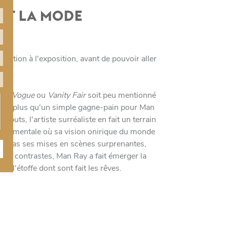
 ET LA MODE
aration à l'exposition, avant de pouvoir aller
ar
,
Vogue
ou
Vanity Fair
soit peu mentionné
lé être plus qu'un simple gagne-pain pour Man
ébuts, l'artiste surréaliste en fait un terrain
xpérimentale où sa vision onirique du monde
it pas ses mises en scènes surprenantes,
e et contrastes, Man Ray a fait émerger la
t l'étoffe dont sont fait les rêves.