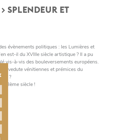
 > SPLENDEUR ET
 des évènements politiques : les Lumières et
 est-il du XVIIIe siècle artistique ? Il a pu
écalé vis-à-vis des bouleversements européens.
coco, vedute vénitiennes et prémices du
×
frir ?
le 18ème siècle !