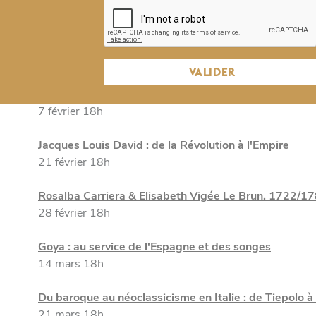
24 janvier 18h
Hubert Robert : le goût de la ruine
31 janvier 18h
VALIDER
Les vedute vénitiennes : Canaletto & Guardi
7 février 18h
Jacques Louis David : de la Révolution à l'Empire
21 février 18h
Rosalba Carriera & Elisabeth Vigée Le Brun. 1722/1
28 février 18h
Goya : au service de l'Espagne et des songes
14 mars 18h
Du baroque au néoclassicisme en Italie : de Tiepolo à
21 mars 18h