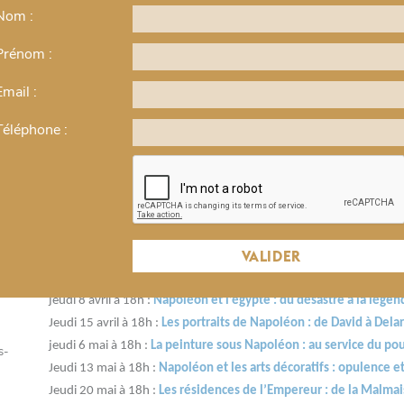
Nom :
CYCLE DE 6 CONFÉRENCES >
es
ARTS
Prénom :
Cycle de cours en ligne
Email :
Téléphone :
€
Des Mots et des Arts vous propose un cycle exceptionnel consacré
l’on s’apprête à commémorer le bicentenaire de sa mort. De la p
ses demeures d’exception, en passant par les grands tableaux p
l’empereur, vous saurez tout sur ces relations multiples et 
e
spécialiste de l’art français du XIX
siècle.
VALIDER
Programme du cycle :
jeudi 8 avril à 18h :
Napoléon et l’égypte : du désastre à la légen
Jeudi 15 avril à 18h :
Les portraits de Napoléon : de David à Dela
jeudi 6 mai à 18h :
La peinture sous Napoléon : au service du po
s-
Jeudi 13 mai à 18h :
Napoléon et les arts décoratifs : opulence 
Jeudi 20 mai à 18h :
Les résidences de l’Empereur : de la Malmai