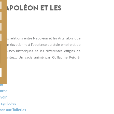
 NAPOLÉON ET LES
 aux relations entre Napoléon et les Arts, alors que
assion égyptienne à l’opulence du style empire et de
olitico-historiques et les différentes effigies de
fascinantes… Un cycle animé par Guillaume Peigné,
de
roche
uvoir
et symboles
son aux Tuileries