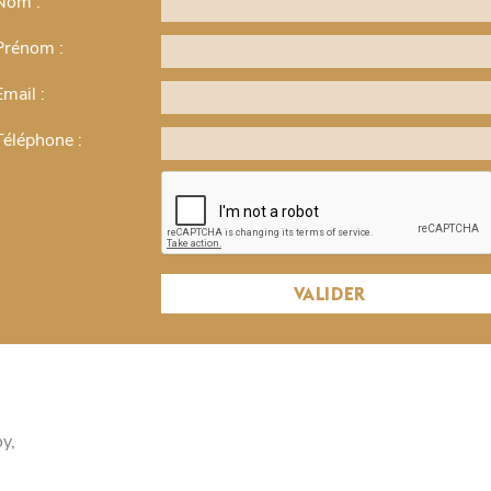
Nom :
COURS EN LIGNE > UNE HIST
Prénom :
PHOTOGRAPHIE : LA PHOTO
Email :
DOCUMENTAIRE
Téléphone :
La photographie documentaire
€
Si dès le départ, la photographie fut envisagée comme un
réellement attendre la fin du XIXème, et surtout le débu
outil journalistique puis documentaire. Des photograp
Brady aux séries mythiques de Dorothea Lange et Walke
VALIDER
l’avènement de la photographie de rue après la guerre, l
rs
du langage photographique, entre construction plastiqu
y,