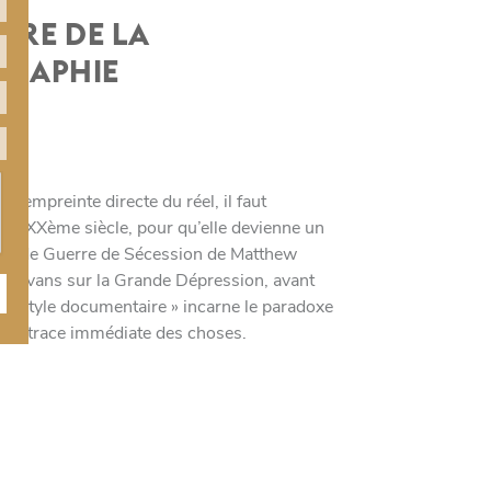
OIRE DE LA
GRAPHIE
e empreinte directe du réel, il faut
t du XXème siècle, pour qu’elle devienne un
hies de Guerre de Sécession de Matthew
r Evans sur la Grande Dépression, avant
e « style documentaire » incarne le paradoxe
e et trace immédiate des choses.