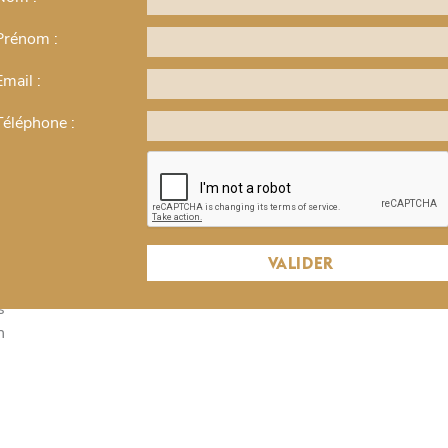
COURS EN LIGNE > LA LÉGEN
Prénom :
CATHERINE DE MÉDICIS
Email :
Cycle > Les grandes femmes d'influence
Téléphone :
€
L'Histoire a gardé d'elle l'image d'une reine machiavél
au-delà de cette légende noire quelle est la vérité sur Ca
deuil de son mari pendant quatre décennies et dirigé la 
était-elle vraiment la Veuve Noire que nous décrit Ale
le
VALIDER
re
s
n