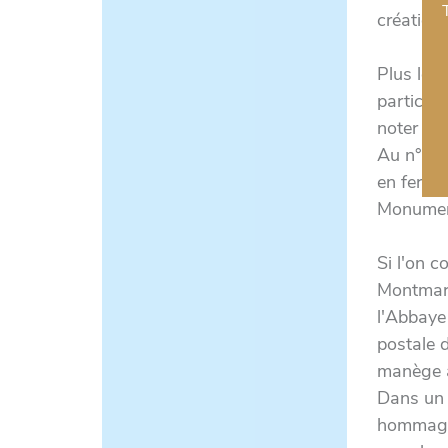
création 
Plus loi
particuli
noter qu'
Au n° 40
en fer à 
Monument
Si l'on c
Montmart
l'Abbaye
postale 
manège à
Dans un r
hommage 