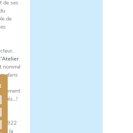
t de ses
 du
le de
ces
cteur,
'Atelier
.
est nommé
ire dans
×
apidement
ités...!
h
, le
 en 1922
 de la