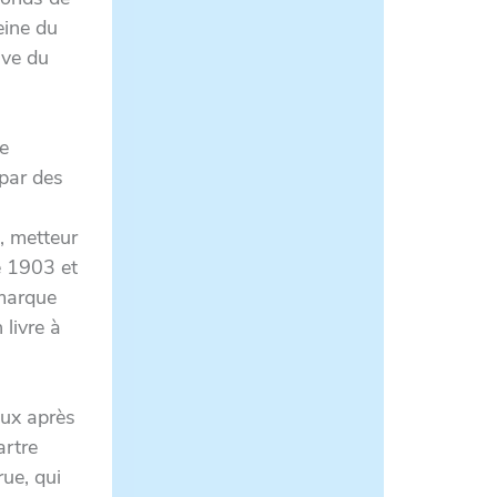
eine du
ive du
ue
 par des
, metteur
e 1903 et
emarque
livre à
ux après
artre
ue, qui