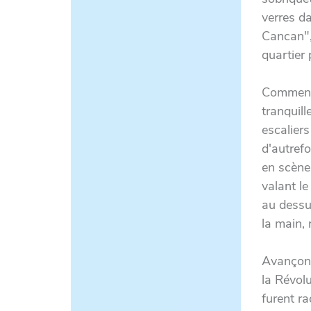
verres d
Cancan", 
quartier 
Commenç
tranquill
escalier
d'autref
en scène
valant le
au dessu
la main,
Avançons
la Révol
furent r