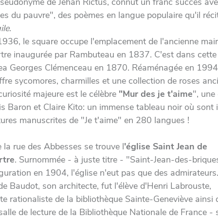
pseudonyme de Jehan Rictus, connut un franc succès ave
es du pauvre", des poèmes en langue populaire qu'il réci
ile
.
1936, le square occupe l'emplacement de l'ancienne mair
re inaugurée par Rambuteau en 1837. C'est dans cette 
gea Georges Clémenceau en 1870. Réaménagée en 1994
ffre sycomores, charmilles et une collection de roses anc
uriosité majeure est le célèbre
"Mur des je t'aime
", une
s Baron et Claire Kito: un immense tableau noir où sont i
tures manuscrites de "Je t'aime" en 280 langues !
 la rue des Abbesses se trouve l
'église Saint Jean de
tre
. Surnommée - à juste titre - "Saint-Jean-des-brique
guration en 1904, l'église n'eut pas que des admirateur
e Baudot, son architecte, fut l'élève d'Henri Labrouste,
cte rationaliste de la bibliothèque Sainte-Geneviève ainsi 
alle de lecture de la Bibliothèque Nationale de France - s