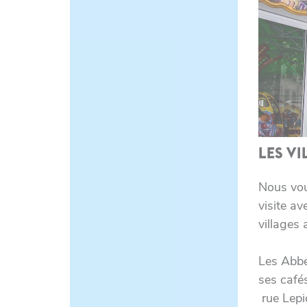
LES VI
Nous vou
visite av
villages
Les Abbes
ses cafés
rue Lepic