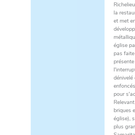
Richelie
la resta
et met e
développ
métalliqu
église pa
pas faite
présente
l'interru
dénivelé 
enfoncés
pour s'a
Relevant
briques 
église), 
plus gra
Samarita