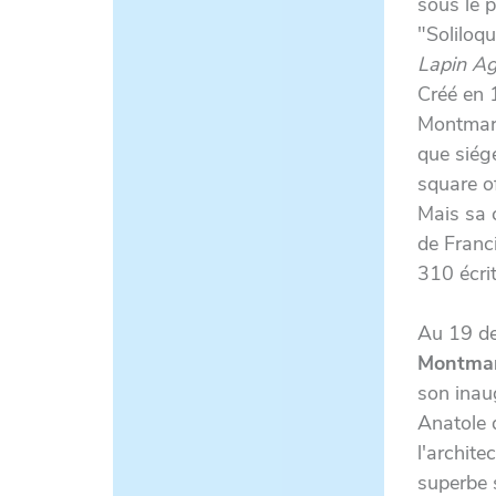
sous le 
"Soliloqu
Lapin Ag
Créé en 
Montmart
que sié
square o
Mais sa c
de Franci
310 écri
Au 19 de
Montmar
son inau
Anatole d
l'archite
superbe s