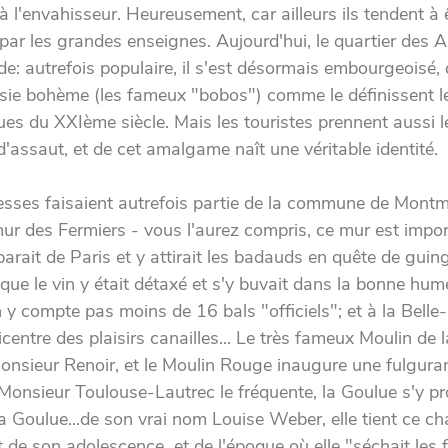
à l'envahisseur. Heureusement, car ailleurs ils tendent à 
par les grandes enseignes. Aujourd'hui, le quartier des 
de: autrefois populaire, il s'est désormais embourgeoisé,
sie bohème (les fameux "bobos") comme le définissent l
ues du XXIème siècle. Mais les touristes prennent aussi l
d'assaut, et de cet amalgame naît une véritable identité.
sses faisaient autrefois partie de la commune de Montm
mur des Fermiers - vous l'aurez compris, ce mur est impor
parait de Paris et y attirait les badauds en quête de guing
 que le vin y était détaxé et s'y buvait dans la bonne hum
 y compte pas moins de 16 bals "officiels"; et à la Bell
picentre des plaisirs canailles... Le très fameux Moulin de 
monsieur Renoir, et le Moulin Rouge inaugure une fulgura
 Monsieur Toulouse-Lautrec le fréquente, la Goulue s'y pr
la Goulue...de son vrai nom Louise Weber, elle tient ce c
t de son adolescence et de l'époque où elle "séchait les 