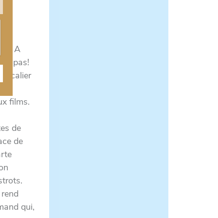
tes. A
nte pas!
 escalier
es
ux films.
tes de
ace de
rte
on
strots.
 rend
mand qui,