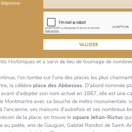
Téléphone :
parisienne, et l 'aventure continue toujours aujourd'hui.
n, nous avons la
rue Durantin
, qu'affectionnent tout
èrement les écrivains (elle est souvent citée) et les cinéas
il s'agit de l'une des rares rues de Montmartre qui ne mo
VALIDER
 de la rue, une étonnante cour sur deux niveaux, avec un
cheval, la cour des Juifs, est désormais inscrite au titre d
s Historiques et a servi de lieu de tournage de nombre
ontinue, l'on tombe sur l'une des places les plus charman
re, la célèbre
place des Abbesses
. D'abord nommée pl
 avant d'adopter son nom actuel en 1867, elle est une ca
de Montmartre avec sa bouche de métro monumentale, s
 l'ancienne, ses maisons d'autrefois et ses nombreux bi
ecoin de la place, on trouve le
square Jehan-Rictus
qui
au poète, ami de Gauguin, Gabriel Randon de Saint-A