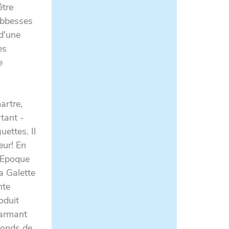
être
Abbesses
 d'une
es
e
artre,
tant -
uettes. Il
eur! En
e-Epoque
la Galette
nte
oduit
harmant
fonds de