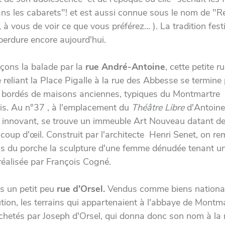
ans les cabarets"! et est aussi connue sous le nom de "R
à vous de voir ce que vous préférez… ). La tradition fest
perdure encore aujourd'hui.
ons la balade par la
rue André-Antoine
, cette petite r
e reliant la Place Pigalle à la rue des Abbesse se termine
s bordés de maisons anciennes, typiques du Montmartre
ois. Au n°37 , à l'emplacement du
Théâtre Libre
d'Antoine
 innovant, se trouve un immeuble Art Nouveau datant d
 coup d'œil. Construit par l'architecte Henri Senet, on r
s du porche la sculpture d'une femme dénudée tenant un 
 réalisée par François Cogné.
 un petit peu
rue d'Orsel.
Vendus comme biens nationa
ution, les terrains qui appartenaient à l'abbaye de Montm
achetés par Joseph d'Orsel, qui donna donc son nom à la r