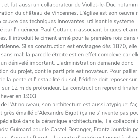
u , et fut aussi un collaborateur de Viollet-le-Duc notam
uration du château de Vincennes. L'église est son œuvre 
n œuvre des techniques innovantes, utilisant le système
é par l'ingénieur Paul Cottancin associant briques et ar
es. Il introduit le ciment armé pour la première fois dans
risienne. Si sa construction est envisagée dès 1870, elle
 sans mal: la parcelle étroite est en effet complexe car ell
 un dénivelé important. L'administration demande donc
ption du projet, dont le parti pris est novateur. Pour pallie
de la pente et l'instabilité du sol, l'édifice doit reposer su
 sur 12 m de profondeur. La construction reprend finale
chever en 1903.
 de l'At nouveau, son architecture est aussi atypique: fa
et grès émaillé d'Alexandre Bigot (ça ne s'invente pas po
spécialisé dans la céramique architecturale, il a collaboré 
nds: Guimard pour le Castel-Béranger, Frantz Jourdain po
ine, Auguste Perret…. La porte d'entrée est quant à elle 