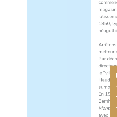
commence
magasins
lotissem
1850, ty
néogothi
Arrêtons
metteur e
Par décr
directeur
le "villa
Haudebou
surnommé
En 1907 
Bernhardt
Montmar
avec l'ar