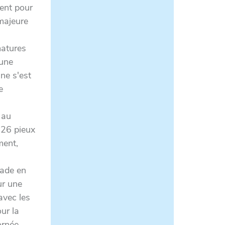
ment pour
majeure
matures
 une
 ne s'est
e
r au
r 26 pieux
ment,
çade en
ur une
avec les
ur la
ornée