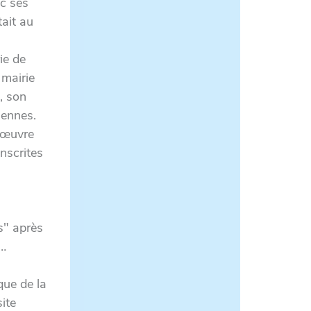
c ses
tait au
ie de
mairie
, son
iennes.
 œuvre
nscrites
s" après
s…
que de la
ite