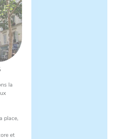
S
ons la
eux
a place,
ore et