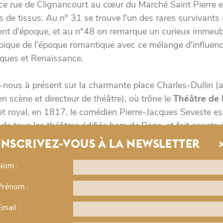
 rue de Clignancourt au cœur du Marché Saint Pierre e
 de tissus. Au n° 31 se trouve l'un des rares survivants
ent d'époque, et au n°48 on remarque un curieux immeub
pique de l'époque romantique avec ce mélange d'influen
ques et Renaissance.
-nous à présent sur la charmante place Charles-Dullin (a
n scène et directeur de théâtre), où trône le
Théâtre de l
et royal, en 1817, le comédien Pierre-Jacques Seveste 
 de tous les théâtres édifiés hors de Paris, et fait constru
ge d'Orsel" une petite salle de bois conçue par l'architecte
INSCRIVEZ-VOUS À LA NEWSLETTER
rg. Inauguré en 1822, le
Théâtre de Montmartre
est r
 "Galère Seveste" tant les jeunes comédiens y sont explo
Nom :
un nouveau théâtre est reconstruit et inauguré par Sara
Prénom :
 herself... mais périclite assez vite et une salle de cinéma
tre Cinéma,
le remplace en 1914. Le théâtre, qui renaît
Email :
rivée de Charles Dullin à sa direction, devient un haut-lieu