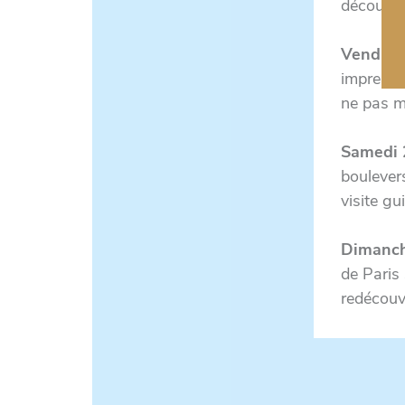
découvrir
Vendred
imprenab
ne pas m
Samedi 
boulever
visite gu
Dimanch
de Paris 
redécouv