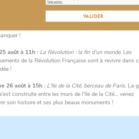
 ses vestiges !
VALIDER
i 24 août de 10h à 17h
:
Tour Saint Jacques
. Une vue
le sur Paris au sommet d’un monument historique : une v
anquer !
25 août à 11h
:
La Révolution : la fin d’un monde
. Les
sements de la Révolution Française sont à revivre dans c
idée !
e 26 août à 15h
:
L’Ile de la Cité, berceau de Paris
. La 
s’est construite entre les murs de l’Ile de la Cité… venez
rir son histoire et ses plus beaux monuments !