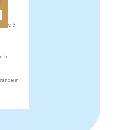
isite à
ette
grandeur