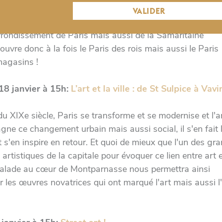
du Paris médiéval, dont il conserve les traces, son archite
VALIDER
t été marquée par le XIXe siècle avec la construction de 
rrondissement de Paris mais aussi de la Samaritaine
uvre donc à la fois le Paris des rois mais aussi le Paris
magasins !
8 janvier à 15h:
L’art et la ville : de St Sulpice à Vavi
du XIXe siècle, Paris se transforme et se modernise et l'a
ne ce changement urbain mais aussi social, il s'en fait 
 s'en inspire en retour. Et quoi de mieux que l'un des gr
 artistiques de la capitale pour évoquer ce lien entre art et
balade au cœur de Montparnasse nous permettra ainsi
 les œuvres novatrices qui ont marqué l'art mais aussi l'