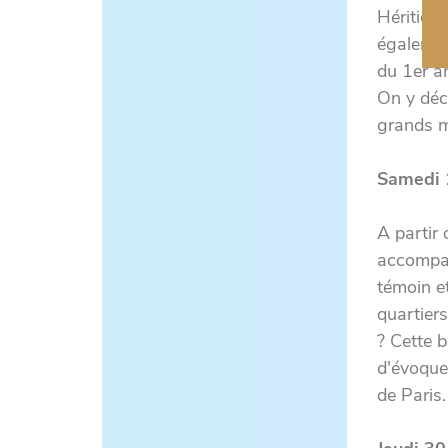
Héritier 
égalemen
du 1er a
On y déco
grands 
Samedi 1
A partir 
accompag
témoin et
quartiers
? Cette 
d'évoquer
de Paris.