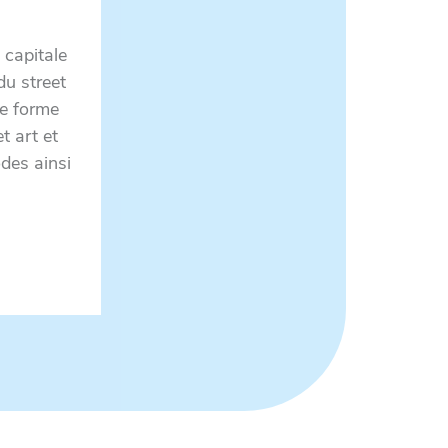
 capitale
 du street
te forme
t art et
odes ainsi