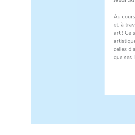
Jeudi 30
Au cours
et, à tra
art ! Ce 
artistiqu
celles d'
que ses l