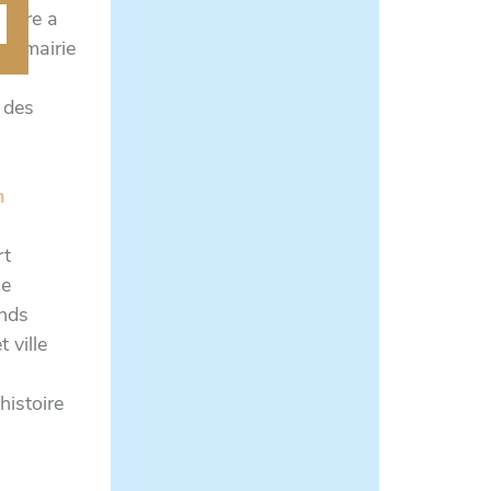
cture a
la mairie
 des
n
rt
le
ands
 ville
histoire